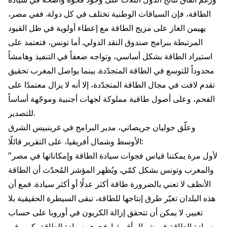
الطاقة، فإن السياقات الوطنية تختلف في كل دولة. ففي مصر،
يهيمن الغاز على مزيج الطاقة مع إعطاء أولوية في ظل القيود
المرتبطة ببرامج صندوق النقد الدولي. أما تونس، فتعتمد على
استيراد الطاقة بشكل أساسي، وتواجه ضعفاً في التنفيذ وهامشاً
محدوداً للتوسع في الطاقة المتجدّدة. بينما يواصل المغرب تحقيق
تقدم لافت في مجال الطاقة المتجدّدة، إلا أنه لا يزال معتمدًا على
الفحم، وعلى أصول طاقية مملوكة لجهات أجنبية وموجّهة أساساً
للتصدير.
وعلّق جوليان جريصاتي، مدير البرامج في غرينبيس الشرق
الأوسط وشمال أفريقيا، على التقرير قائلًا:
"لأول مرة يمكننا قياس فجوات سيادة الطاقة وإمكاناتها في مصر
والمغرب وتونس بشكل كمّي. ويُظهر المؤشر المُحدّث أن الطاقة
الأنظف لا تعني بالضرورة طاقة أكثر عدلًا أو أكثر سيادة. فمع أن
هذه البلدان تغيّر طرق إنتاجها للطاقة، تبقى السيطرة الحقيقية بلا
تغيير. لا يمكن أن تتحقق إزالة الكربون في أوروبا على حساب
سيادة الطاقة في شمال أفريقيا. فجوهر سيادة الطاقة يكمن في