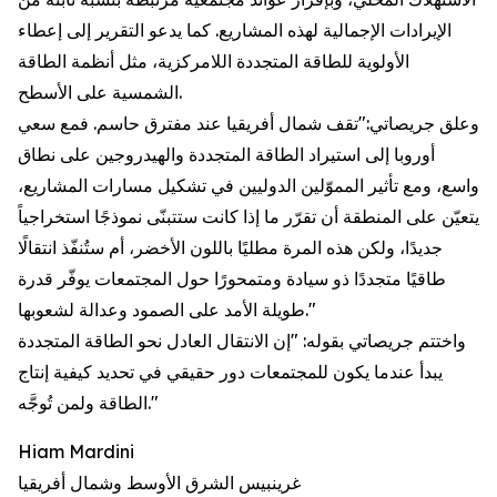
الإيرادات الإجمالية لهذه المشاريع. كما يدعو التقرير إلى إعطاء
الأولوية للطاقة المتجددة اللامركزية، مثل أنظمة الطاقة
الشمسية على الأسطح.
وعلق جريصاتي:"تقف شمال أفريقيا عند مفترق حاسم. فمع سعي
أوروبا إلى استيراد الطاقة المتجددة والهيدروجين على نطاق
واسع، ومع تأثير المموّلين الدوليين في تشكيل مسارات المشاريع،
يتعيّن على المنطقة أن تقرّر ما إذا كانت ستتبنّى نموذجًا استخراجياً
جديدًا، ولكن هذه المرة مطليًا باللون الأخضر، أم ستُنفّذ انتقالًا
طاقيًا متجددًا ذو سيادة ومتمحورًا حول المجتمعات يوفّر قدرة
طويلة الأمد على الصمود وعدالة لشعوبها."
واختتم جريصاتي بقوله: "إن الانتقال العادل نحو الطاقة المتجددة
يبدأ عندما يكون للمجتمعات دور حقيقي في تحديد كيفية إنتاج
الطاقة ولمن تُوجَّه."
Hiam Mardini
غرينبيس الشرق الأوسط وشمال أفريقيا