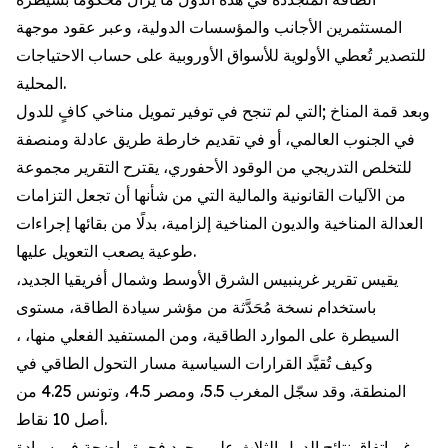
المستثمرين الأجانب والمؤسسات الدولية، وعبر عقود موجهة
للتصدير تُعطي الأولوية للأسواق الأوروبية على حساب الاحتياجات
المحلية.
وبعد قمة المناخ ;التي لم تنجح في توفير تمويل مناخي كافٍ للدول
في الجنوب العالمي، أو في تقديم خارطة طريق عادلة ومنصفة
للتخلص التدريجي من الوقود الأحفوري، يقترح التقرير مجموعة
من الآليات القانونية والمالية التي من شأنها أن تجعل التزامات
العدالة المناخية والديون المناخية إلزامية، بدلًا من بقائها إجراءات
طوعية يصعب التعويل عليها.
يقيس تقرير غرينبيس الشرق الأوسط وشمال أفريقيا الجديد،
باستخدام نسخة مُحَدَّثة من مؤشر سيادة الطاقة، مستوى
السيطرة على الموارد الطاقية، ومن المستفيد الفعلي منها، ،
وكيف تُقيَّد القرارات السياسية مسار التحول الطاقي في
المنطقة. وقد سجّل المغرب 5.5، ومصر 4.5، وتونس 4.25 من
أصل 10 نقاط.
ورغم اتفاق نتائج الدول الثلاث على وجود فجوة واضحة في سيادة