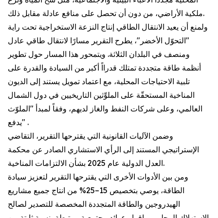
ملكية الأراضي، من دون أن تحصل على منافع عادلة مقابل ذلك.
ولمنع أن يعيد الانتقال الطاقي إنتاج النزعة الاستخراجية تحت راية
"التحوّل الأخضر"، يطرح التقرير مسارًا لانتقال طاقي عادل
ومنصف في البلدان الثلاثة. ويتمحور هذا المسار حول تطوير
أنظمة طاقة متجددة تمتلك قدرااً أكبر من السيادة والقدرة على
تلبية الاحتياجات المحلية، مع اعتماد تمويل يستند إلى الديون
المناخية المستحقّة على الملوِّثين التاريخيين في دول الشمال
العالمي، وعلى شركات النفط والغاز لديهم، وفقاً لمبدأ "الملوّث
يدفع" .
وضمن الآليات القانونية التي يقترحها التقرير، التقاضي
الإستراتيجي المستند إلى الرأي الاستشاري الصادر عن محكمة
العدل الدولية عام 2025 بشأن الالتزامات المناخية.
ومن بين الأدوات الأخرى التي يقترحها التقرير لتعزيز سيادة
الطاقة، يوصي بتخصيص 15–25% من انتاج جميع مشاريع
الهيدروجين والطاقة المتجددة المخصصة للتصدير لصالح
الاستهلاك المحلي، وبإقرار عوائد مجتمعية مرتبطة بنسبة ثابتة من